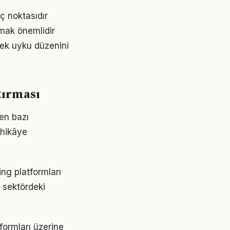
ç noktasıdır
lmak önemlidir
mek uyku düzenini
tırması
ken bazı
 hikâye
ng platformları
 sektördeki
tformları üzerine