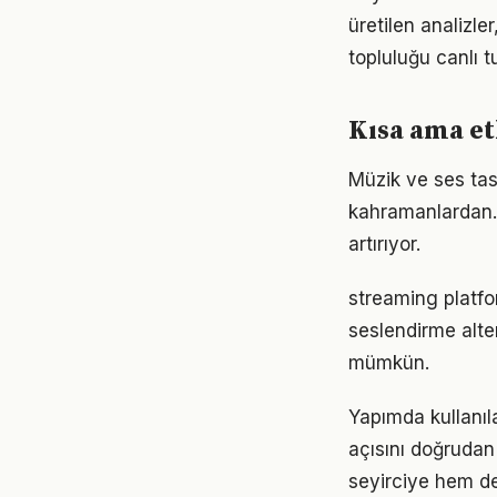
üretilen analizle
topluluğu canlı t
Kısa ama et
Müzik ve ses tas
kahramanlardan. B
artırıyor.
streaming platfor
seslendirme alter
mümkün.
Yapımda kullanıl
açısını doğrudan
seyirciye hem de