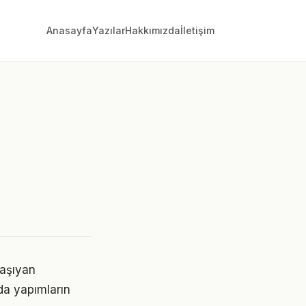
Anasayfa
Yazılar
Hakkımızda
İletişim
taşıyan
 da yapımların