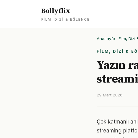
Bollyflix
FILM, DIZI & EĞLENCE
Anasayfa
·
Film, Dizi
FILM, DIZI & E
Yazın r
streami
29 Mart 2026
Çok katmanlı anl
streaming platfor