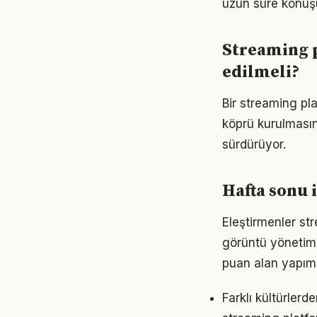
uzun süre konuşu
Streaming p
edilmeli?
Bir streaming pla
köprü kurulmasın
sürdürüyor.
Hafta sonu 
Eleştirmenler st
görüntü yönetimi
puan alan yapımla
Farklı kültürlerd