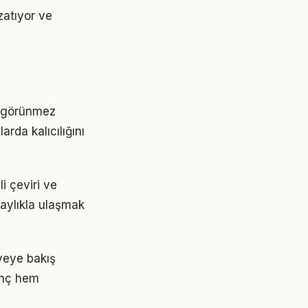
zatıyor ve
an görünmez
rda kalıcılığını
i çeviri ve
olaylıkla ulaşmak
âyeye bakış
linç hem