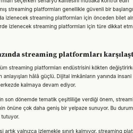
rmları seçerken senaryo kalitesini mutlaka kontrol edin
mış streaming platformları genellikle güvenli bir başlangı
 izlenecek streaming platformları için önceden bilet a
de izlenecek streaming platformları için türe dikkat et
zında streaming platformları karşılaş
üm streaming platformları endüstrisini kökten değiştirir
anlayışları hâlâ güçlü. Dijital imkânların yanında insani
 merkezde kalmaya devam ediyor.
nin son dönemde tematik çeşitliliğe verdiği önem, streami
inin önüne çok daha geniş bir yelpaze sunuyor. Bu durum
 tutuyor.
i artık yalnızca izlemekle sınırlı kalmıyor. streaming pla