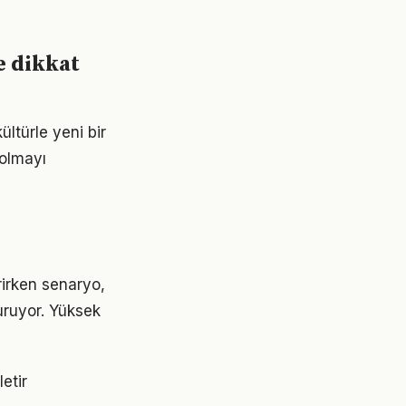
e dikkat
ültürle yeni bir
 olmayı
rirken senaryo,
uruyor. Yüksek
etir