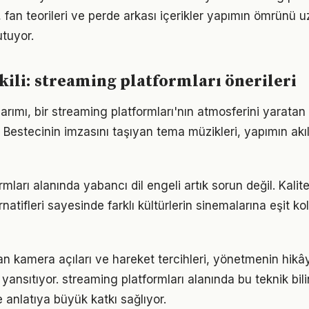
r, fan teorileri ve perde arkası içerikler yapımın ömrünü u
utuyor.
kili: streaming platformları önerileri
arımı, bir streaming platformları'nın atmosferini yarat
estecinin imzasını taşıyan tema müzikleri, yapımın akılla
mları alanında yabancı dil engeli artık sorun değil. Kalitel
natifleri sayesinde farklı kültürlerin sinemalarına eşit k
an kamera açıları ve hareket tercihleri, yönetmenin hik
 yansıtıyor. streaming platformları alanında bu teknik bi
 anlatıya büyük katkı sağlıyor.