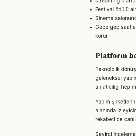
streaming platfo
Festival ödülü al
Sinema salonunda
Gece geç saatler
korur
Platform ba
Teknolojik dönüş
geleneksel yapım 
anlatıcılığı hep
Yapım şirketleri
alanında izleyic
rekabeti de canlı
Seyirci incelemes