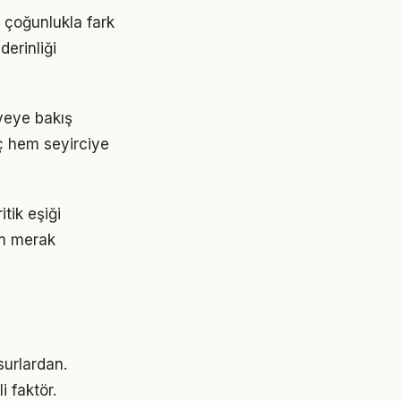
, çoğunlukla fark
erinliği
âyeye bakış
nç hem seyirciye
tik eşiği
em merak
surlardan.
i faktör.