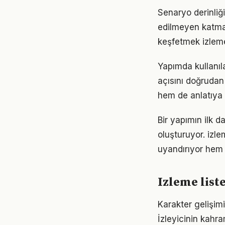
Senaryo derinliği
edilmeyen katman
keşfetmek izlem
Yapımda kullanıl
açısını doğrudan 
hem de anlatıya 
Bir yapımın ilk d
oluşturuyor. izl
uyandırıyor hem d
Izleme list
Karakter gelişimi
İzleyicinin kahra