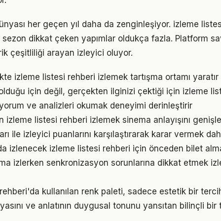
r.
ünyası her geçen yıl daha da zenginleşiyor. izleme listes
u sezon dikkat çeken yapımlar oldukça fazla. Platform sa
ik çeşitliliği arayan izleyici oluyor.
ikte izleme listesi rehberi izlemek tartışma ortamı yaratır v
duğu için değil, gerçekten ilginizi çektiği için izleme lis
 yorum ve analizleri okumak deneyimi derinleştirir
en izleme listesi rehberi izlemek sinema anlayışını genişle
rı ile izleyici puanlarını karşılaştırarak karar vermek daha
 izlenecek izleme listesi rehberi için önceden bilet alm
ama izlerken senkronizasyon sorunlarına dikkat etmek iz
 rehberi'da kullanılan renk paleti, sadece estetik bir terci
yasını ve anlatının duygusal tonunu yansıtan bilinçli bir 