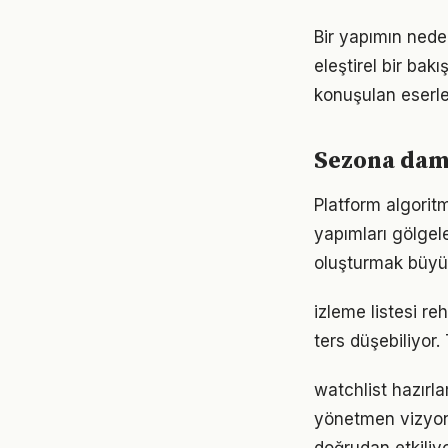
Bir yapımın nede
eleştirel bir bak
konuşulan eserler
Sezona damg
Platform algorit
yapımları gölgele
oluşturmak büyük
izleme listesi r
ters düşebiliyor
watchlist hazır
yönetmen vizyon