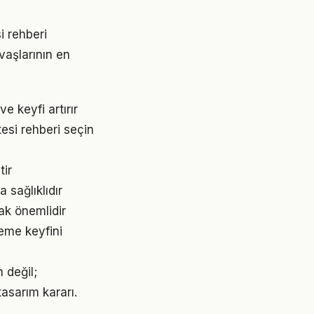
i rehberi
vaşlarının en
e keyfi artırır
tesi rehberi seçin
tir
 sağlıklıdır
ak önemlidir
leme keyfini
h değil;
tasarım kararı.