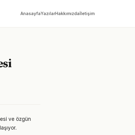
Anasayfa
Yazılar
Hakkımızda
İletişim
esi
itesi ve özgün
laşıyor.