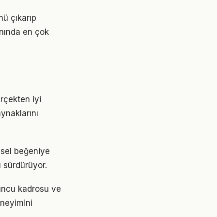
nü çıkarıp
lanında en çok
rçekten iyi
aynaklarını
isel beğeniye
ı sürdürüyor.
uncu kadrosu ve
neyimini