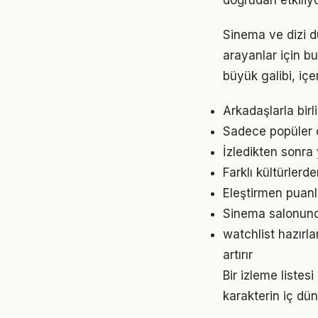
doğrudan etkiliyo
Sinema ve dizi d
arayanlar için b
büyük galibi, içer
Arkadaşlarla birl
Sadece popüler ol
İzledikten sonra
Farklı kültürlerd
Eleştirmen puanla
Sinema salonunda
watchlist hazırl
artırır
Bir izleme listesi
karakterin iç dün