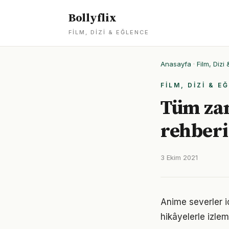
Bollyflix
FILM, DIZI & EĞLENCE
Anasayfa
·
Film, Dizi
FILM, DIZI & E
Tüm zam
rehberi 
3 Ekim 2021
Anime severler iç
hikâyelerle izlem