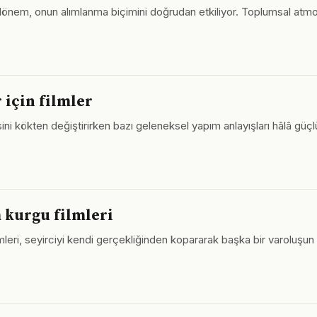
u dönem, onun alımlanma biçimini doğrudan etkiliyor. Toplumsal atmo
 için filmler
i kökten değiştirirken bazı geleneksel yapım anlayışları hâlâ güçlü. 
m kurgu filmleri
ilmleri, seyirciyi kendi gerçekliğinden kopararak başka bir varoluşu