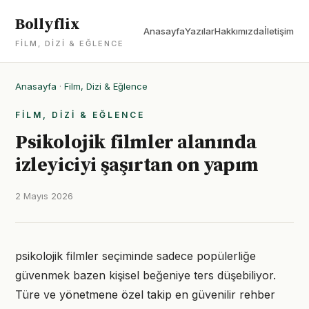
Bollyflix
Anasayfa
Yazılar
Hakkımızda
İletişim
FILM, DIZI & EĞLENCE
Anasayfa
·
Film, Dizi & Eğlence
FILM, DIZI & EĞLENCE
Psikolojik filmler alanında
izleyiciyi şaşırtan on yapım
2 Mayıs 2026
psikolojik filmler seçiminde sadece popülerliğe
güvenmek bazen kişisel beğeniye ters düşebiliyor.
Türe ve yönetmene özel takip en güvenilir rehber