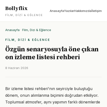
Bollyflix
Anasayfa
Yazılar
Hakkımızda
İletişim
FILM, DIZI & EĞLENCE
Anasayfa
·
Film, Dizi & Eğlence
FILM, DIZI & EĞLENCE
Özgün senaryosuyla öne çıkan
on izleme listesi rehberi
8 Haziran 2026
Bir izleme listesi rehberi'nın seyirciyle buluştuğu
dönem, onun alımlanma biçimini doğrudan etkiliyor.
Toplumsal atmosfer, aynı yapımın farklı dönemlerde