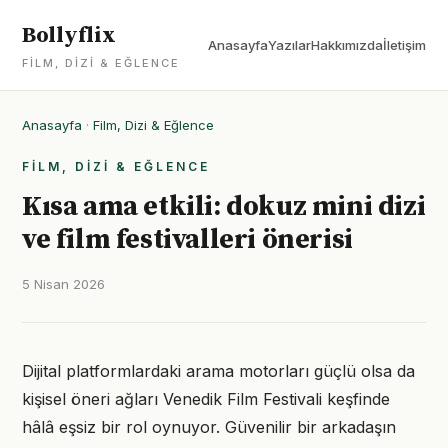
Bollyflix
Anasayfa
Yazılar
Hakkımızda
İletişim
FILM, DIZI & EĞLENCE
Anasayfa
·
Film, Dizi & Eğlence
FILM, DIZI & EĞLENCE
Kısa ama etkili: dokuz mini dizi
ve film festivalleri önerisi
5 Nisan 2026
Dijital platformlardaki arama motorları güçlü olsa da
kişisel öneri ağları Venedik Film Festivali keşfinde
hâlâ eşsiz bir rol oynuyor. Güvenilir bir arkadaşın