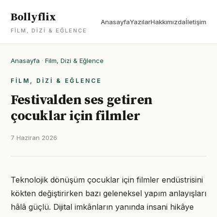
Bollyflix
Anasayfa
Yazılar
Hakkımızda
İletişim
FILM, DIZI & EĞLENCE
Anasayfa
·
Film, Dizi & Eğlence
FILM, DIZI & EĞLENCE
Festivalden ses getiren
çocuklar için filmler
7 Haziran 2026
Teknolojik dönüşüm çocuklar için filmler endüstrisini
kökten değiştirirken bazı geleneksel yapım anlayışları
hâlâ güçlü. Dijital imkânların yanında insani hikâye