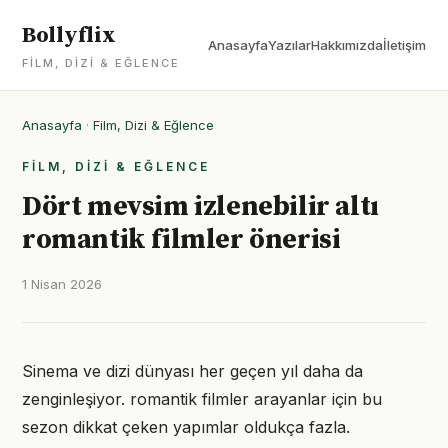
Bollyflix
Anasayfa
Yazılar
Hakkımızda
İletişim
FILM, DIZI & EĞLENCE
Anasayfa
·
Film, Dizi & Eğlence
FILM, DIZI & EĞLENCE
Dört mevsim izlenebilir altı
romantik filmler önerisi
1 Nisan 2026
Sinema ve dizi dünyası her geçen yıl daha da
zenginleşiyor. romantik filmler arayanlar için bu
sezon dikkat çeken yapımlar oldukça fazla.