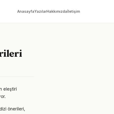
Anasayfa
Yazılar
Hakkımızda
İletişim
ileri
 eleştiri
or.
zi önerileri,