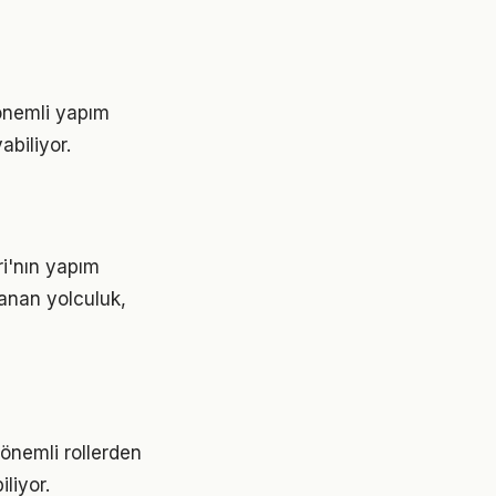
 önemli yapım
abiliyor.
ri'nın yapım
anan yolculuk,
 önemli rollerden
liyor.