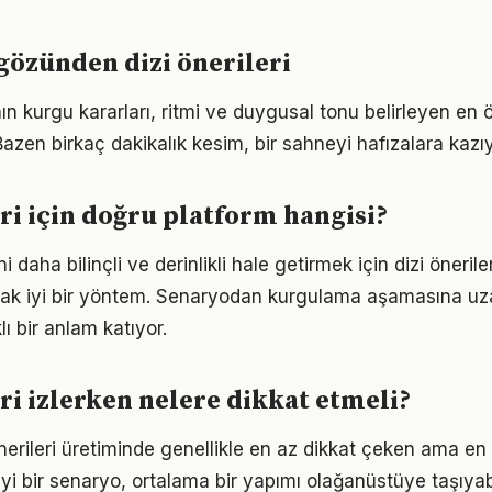
 gözünden dizi önerileri
i'nın kurgu kararları, ritmi ve duygusal tonu belirleyen en
zen birkaç dakikalık kesim, bir sahneyi hafızalara kazıy
eri için doğru platform hangisi?
 daha bilinçli ve derinlikli hale getirmek için dizi önerile
rmak iyi bir yöntem. Senaryodan kurgulama aşamasına uz
ı bir anlam katıyor.
eri izlerken nelere dikkat etmeli?
önerileri üretiminde genellikle en az dikkat çeken ama en
. İyi bir senaryo, ortalama bir yapımı olağanüstüye taşıyabi