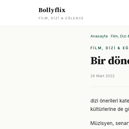
Bollyflix
FILM, DIZI & EĞLENCE
Anasayfa
·
Film, Dizi
FILM, DIZI & E
Bir dön
26 Mart 2022
dizi önerileri kat
kültürlerine de 
Müzisyen, senary