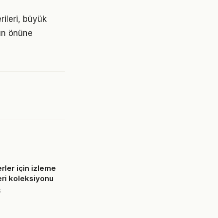
rileri, büyük
rın önüne
ler için izleme
eri koleksiyonu
6