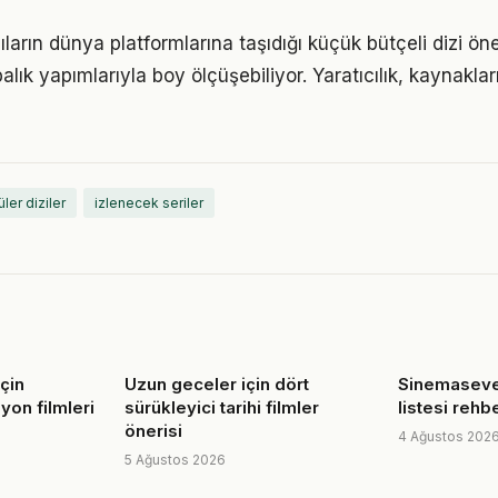
arın dünya platformlarına taşıdığı küçük bütçeli dizi öne
alık yapımlarıyla boy ölçüşebiliyor. Yaratıcılık, kaynakla
ler diziler
izlenecek seriler
çin
Uzun geceler için dört
Sinemasever
yon filmleri
sürükleyici tarihi filmler
listesi rehb
önerisi
4 Ağustos 202
5 Ağustos 2026