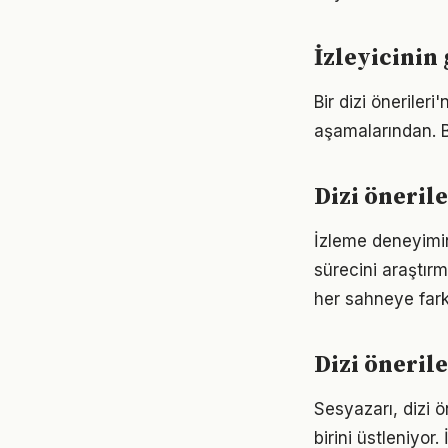
İzleyicinin
Bir dizi öneriler
aşamalarından. Ba
Dizi öneril
İzleme deneyimini
sürecini araştı
her sahneye farkl
Dizi öneril
Sesyazarı, dizi 
birini üstleniyor