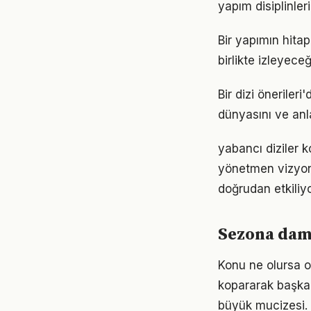
yapım disiplinle
Bir yapımın hitap
birlikte izleyece
Bir dizi önerileri
dünyasını ve anla
yabancı diziler 
yönetmen vizyon
doğrudan etkiliyo
Sezona damg
Konu ne olursa ol
kopararak başka 
büyük mucizesi.