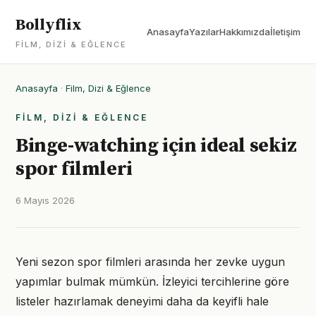
Bollyflix
Anasayfa
Yazılar
Hakkımızda
İletişim
FILM, DIZI & EĞLENCE
Anasayfa
·
Film, Dizi & Eğlence
FILM, DIZI & EĞLENCE
Binge-watching için ideal sekiz
spor filmleri
6 Mayıs 2026
Yeni sezon spor filmleri arasında her zevke uygun
yapımlar bulmak mümkün. İzleyici tercihlerine göre
listeler hazırlamak deneyimi daha da keyifli hale