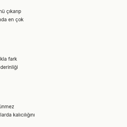
nü çıkarıp
ında en çok
ukla fark
erinliği
örünmez
rda kalıcılığını