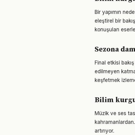
Bir yapımın nede
eleştirel bir bak
konuşulan eserler
Sezona damg
Final etkisi bakı
edilmeyen katman
keşfetmek izlem
Bilim kurgu
Müzik ve ses tas
kahramanlardan. B
artırıyor.