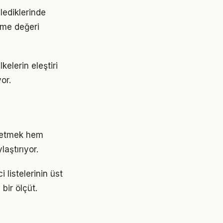
zlediklerinde
leme değeri
kelerin eleştiri
or.
p etmek hem
aştırıyor.
 listelerinin üst
bir ölçüt.