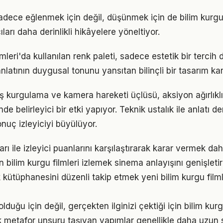
 sadece eğlenmek için değil, düşünmek için de bilim kurgu f
ları daha derinlikli hikâyelere yöneltiyor.
lmleri'da kullanılan renk paleti, sadece estetik bir tercih 
nlatının duygusal tonunu yansıtan bilinçli bir tasarım kar
ş kurgulama ve kamera hareketi üçlüsü, aksiyon ağırlıklı
de belirleyici bir etki yapıyor. Teknik ustalık ile anlatı der
uç izleyiciyi büyülüyor.
rı ile izleyici puanlarını karşılaştırarak karar vermek daha
en bilim kurgu filmleri izlemek sinema anlayışını genişletir
 kütüphanesini düzenli takip etmek yeni bilim kurgu filml
duğu için değil, gerçekten ilginizi çektiği için bilim kurg
 metafor unsuru taşıyan yapımlar genellikle daha uzun sü