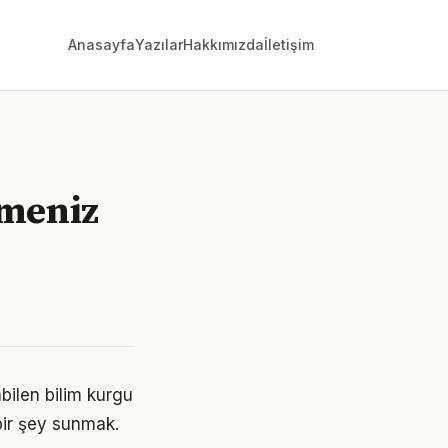
Anasayfa
Yazılar
Hakkımızda
İletişim
lmeniz
abilen bilim kurgu
 bir şey sunmak.