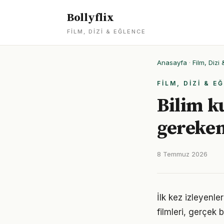
Bollyflix
FILM, DIZI & EĞLENCE
Anasayfa
·
Film, Dizi
FILM, DIZI & E
Bilim k
gereken
8 Temmuz 2026
İlk kez izleyenle
filmleri, gerçek 