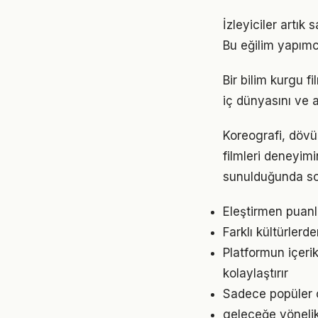
İzleyiciler artık
Bu eğilim yapımcı
Bir bilim kurgu fi
iç dünyasını ve a
Koreografi, dövü
filmleri deneyimin
sunulduğunda son
Eleştirmen puanla
Farklı kültürlerd
Platformun içerik
kolaylaştırır
Sadece popüler ol
geleceğe yönelik