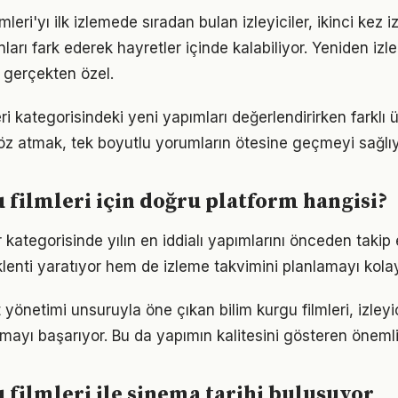
lmleri'yı ilk izlemede sıradan bulan izleyiciler, ikinci kez i
arı fark ederek hayretler içinde kalabiliyor. Yeniden iz
 gerçekten özel.
ri kategorisindeki yeni yapımları değerlendirirken farklı ül
göz atmak, tek boyutlu yorumların ötesine geçmeyi sağlıy
 filmleri için doğru platform hangisi?
r kategorisinde yılın en iddialı yapımlarını önceden taki
lenti yaratıyor hem de izleme takvimini planlamayı kolayl
önetimi unsuruyla öne çıkan bilim kurgu filmleri, izleyici
lmayı başarıyor. Bu da yapımın kalitesini gösteren önemli 
 filmleri ile sinema tarihi buluşuyor