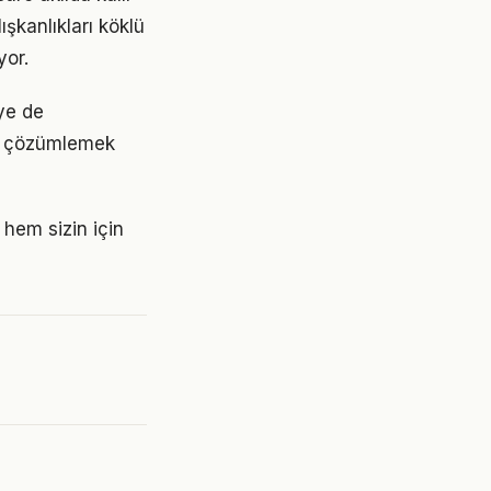
ışkanlıkları köklü
yor.
ye de
ını çözümlemek
 hem sizin için