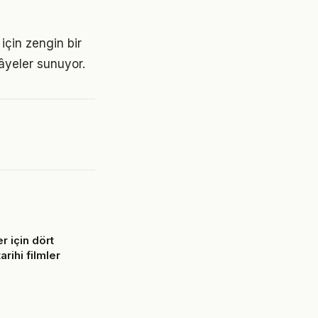
için zengin bir
kâyeler sunuyor.
r için dört
arihi filmler
6