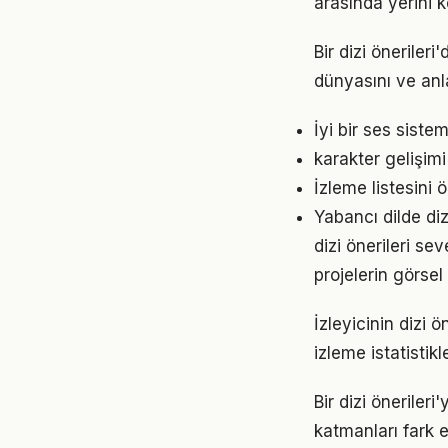
arasında yerini k
Bir dizi önerileri
dünyasını ve anla
İyi bir ses siste
karakter gelişimi
İzleme listesini
Yabancı dilde dizi
dizi önerileri se
projelerin görse
İzleyicinin dizi 
izleme istatistikl
Bir dizi önerileri
katmanları fark e