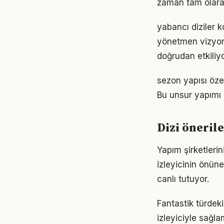
zaman tam olarak
yabancı diziler 
yönetmen vizyon
doğrudan etkiliyo
sezon yapısı özel
Bu unsur yapımı 
Dizi öneril
Yapım şirketlerin
izleyicinin önün
canlı tutuyor.
Fantastik türdeki 
izleyiciyle sağl