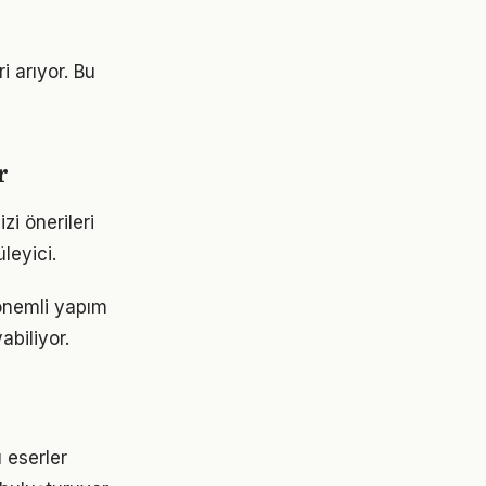
i arıyor. Bu
r
zi önerileri
leyici.
 önemli yapım
abiliyor.
 eserler