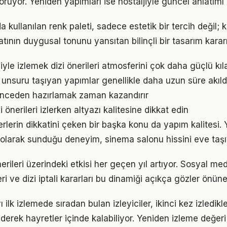
oruyor. Yeniden yapımları ise nostaljiyle güncel anlatımı
'da kullanılan renk paleti, sadece estetik bir tercih değil; 
tının duygusal tonunu yansıtan bilinçli bir tasarım kararı
miyle izlemek dizi önerileri atmosferini çok daha güçlü kıl
 unsuru taşıyan yapımlar genellikle daha uzun süre akıld
 önceden hazırlamak zaman kazandırır
 önerileri izlerken altyazı kalitesine dikkat edin
verlerin dikkatini çeken bir başka konu da yapım kalitesi.
l olarak sunduğu deneyim, sinema salonu hissini eve taşı
önerileri üzerindeki etkisi her geçen yıl artıyor. Sosyal m
eri ve dizi iptali kararları bu dinamiği açıkça gözler önüne
'yı ilk izlemede sıradan bulan izleyiciler, ikinci kez izledik
derek hayretler içinde kalabiliyor. Yeniden izleme değeri