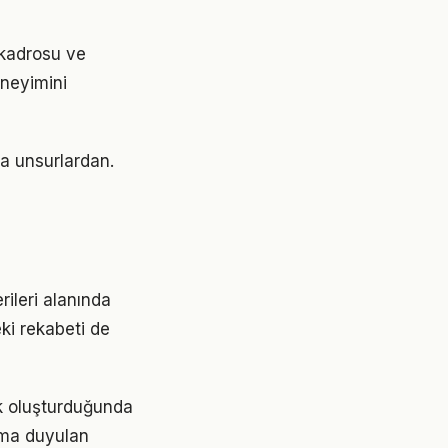
 kadrosu ve
neyimini
ca unsurlardan.
rileri alanında
ki rekabeti de
ntık oluşturduğunda
ıma duyulan