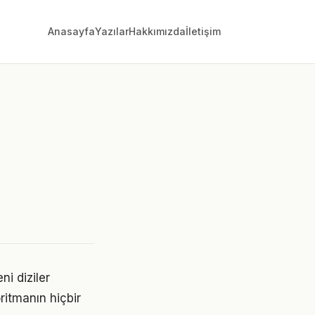
Anasayfa
Yazılar
Hakkımızda
İletişim
ni diziler
oritmanın hiçbir