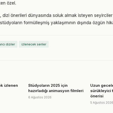
en özel.
dizi önerileri dünyasında soluk almak isteyen seyirciler 
k stüdyoların formülleşmiş yaklaşımının dışında özgün hi
ncı diziler
izlenecek seriler
ok izlenen
Stüdyoların 2025 için
Uzun gecele
hazırladığı animasyon filmleri
sürükleyici t
önerisi
6 Ağustos 2026
5 Ağustos 202