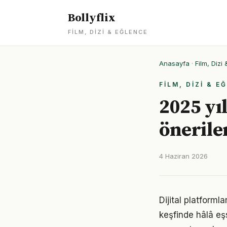
Bollyflix
FILM, DIZI & EĞLENCE
Anasayfa
·
Film, Dizi
FILM, DIZI & E
2025 yı
önerile
4 Haziran 2026
Dijital platforml
keşfinde hâlâ eşs