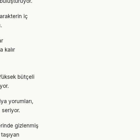
 buluşturuyor.
karakterin iç
.
ar
a kalır
 Yüksek bütçeli
yor.
edya yorumları,
 seriyor.
lerinde gizlenmiş
 taşıyan